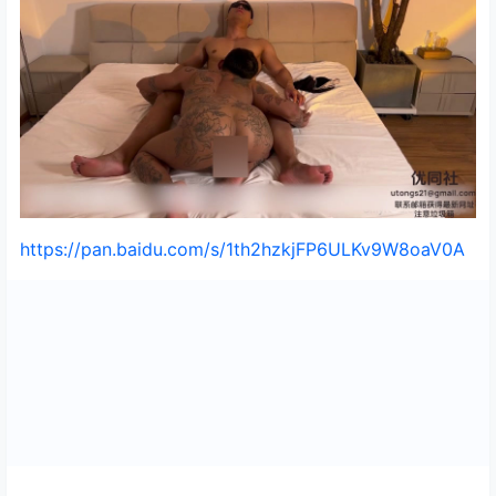
https://pan.baidu.com/s/1th2hzkjFP6ULKv9W8oaV0A