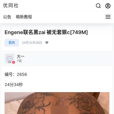
优同社
公告
萌新教程
Engene联名黑zai 被无套狠c[749M]
肌肉
24年10月28日
大一
7哥
编号：2656
24分34秒