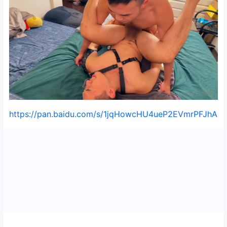
https://pan.baidu.com/s/1jqHowcHU4ueP2EVmrPFJhA