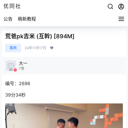
优同社
公告
萌新教程
荒爸pk吉米 (互幹) [894M]
肌肉
24年11月17日
大一
7哥
编号：2696
39分34秒