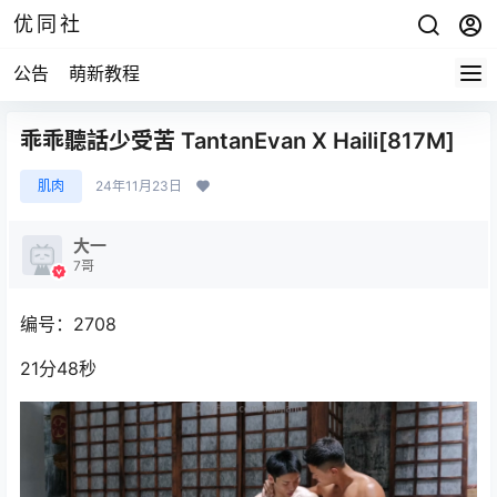
优同社
公告
萌新教程
乖乖聽話少受苦 TantanEvan X Haili[817M]
肌肉
24年11月23日
大一
7哥
编号：2708
21分48秒