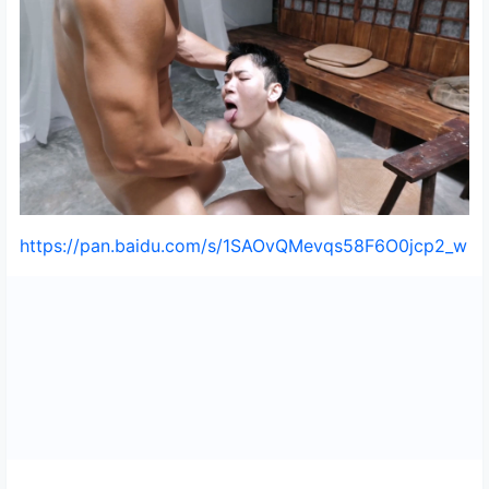
https://pan.baidu.com/s/1SAOvQMevqs58F6O0jcp2_w