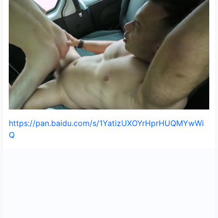
https://pan.baidu.com/s/1YatizUXOYrHprHUQMYwWi
Q