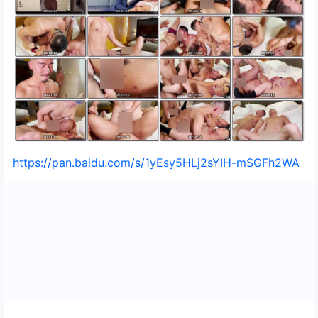
https://pan.baidu.com/s/1yEsy5HLj2sYIH-mSGFh2WA