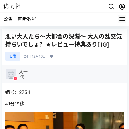
优同社
公告
萌新教程
悪い大人たち〜大都会の深淵〜 大人の乱交気
持ちいでしょ？★レビュー特典あり[1G]
U熊
24年12月16日
大一
7哥
编号：2754
41分19秒