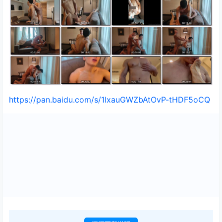
https://pan.baidu.com/s/1lxauGWZbAtOvP-tHDF5oCQ