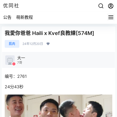
优同社
公告
萌新教程
我愛你爸爸 Haili x Kvef良教練[574M]
肌肉
24年12月20日
大一
7哥
编号：2761
24分43秒