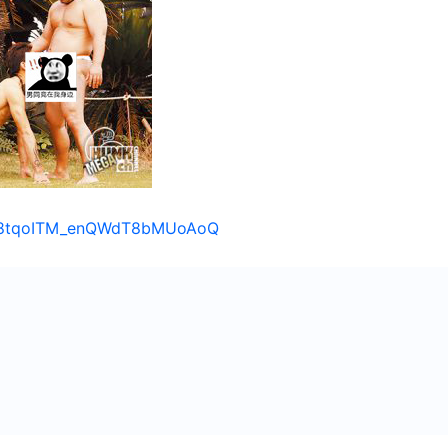
s/18tqoITM_enQWdT8bMUoAoQ