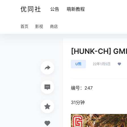
优同社
公告
萌新教程
首页
影视
商店
[HUNK-CH] GM
U熊
22年1月5日
编号：247
31分钟