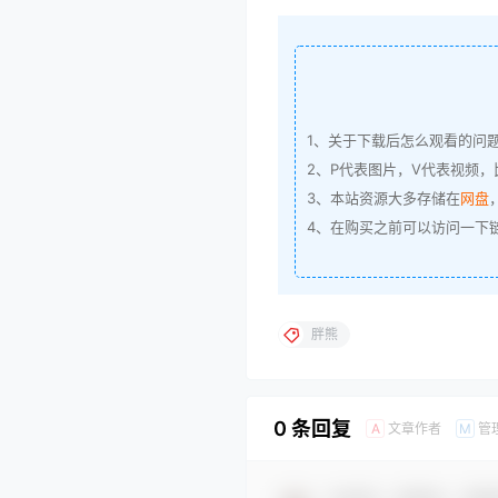
1、关于下载后怎么观看的问
2、P代表图片，V代表视频，比
3、本站资源大多存储在
网盘
4、在购买之前可以访问一下
胖熊
0 条回复
文章作者
管
A
M