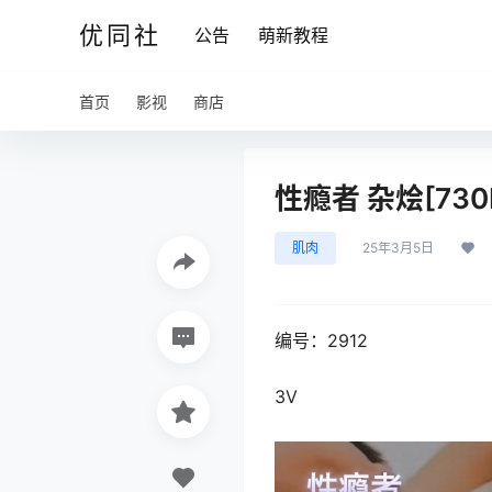
优同社
公告
萌新教程
首页
影视
商店
性瘾者 杂烩[730
肌肉
25年3月5日
编号：2912
3V