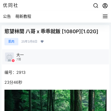
优同社
公告
萌新教程
慾望林間 八哥 x 乖乖就飯 [1080P][1.02G]
肌肉
25年3月6日
大一
7哥
编号：2913
23分46秒