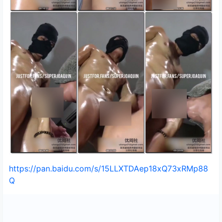
https://pan.baidu.com/s/15LLXTDAep18xQ73xRMp88
Q