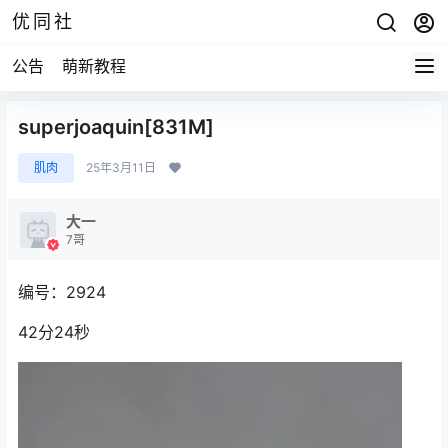
优同社
公告
萌新教程
superjoaquin[831M]
肌肉
25年3月11日
大一
7哥
编号：2924
42分24秒