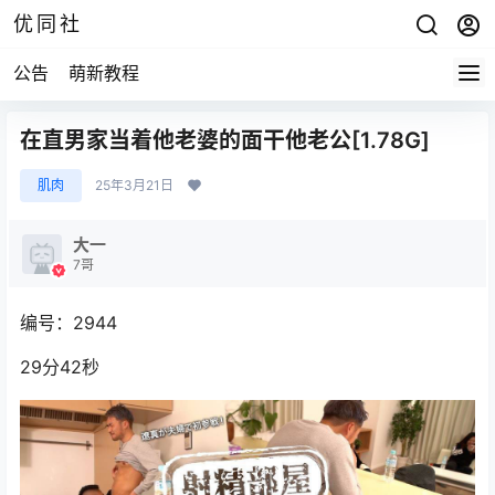
优同社
公告
萌新教程
在直男家当着他老婆的面干他老公[1.78G]
肌肉
25年3月21日
大一
7哥
编号：2944
29分42秒