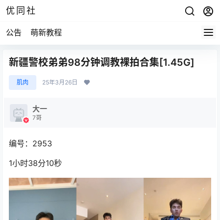
优同社
公告
萌新教程
新疆警校弟弟98分钟调教裸拍合集[1.45G]
肌肉
25年3月26日
大一
7哥
编号：2953
1小时38分10秒