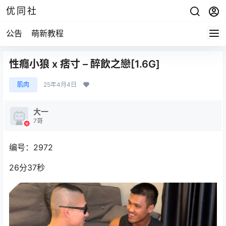
优同社
公告
萌新教程
性癮小狼 x 痞寸 – 醉飲之戀[1.6G]
肌肉
25年4月4日
大一
7哥
编号：2972
26分37秒