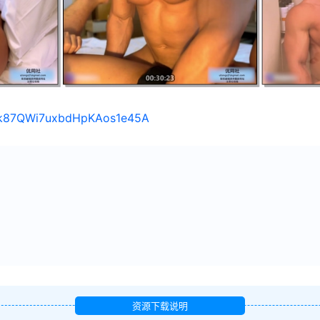
s/1k87QWi7uxbdHpKAos1e45A
资源下载说明