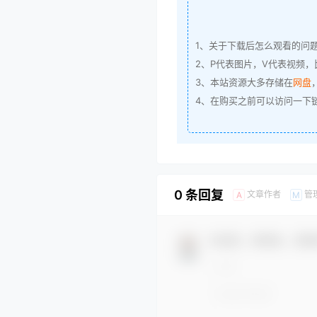
1、关于下载后怎么观看的问
2、P代表图片，V代表视频，比
3、本站资源大多存储在
网盘
4、在购买之前可以访问一下
0 条回复
文章作者
管
A
M
欢迎您，新朋友，感谢