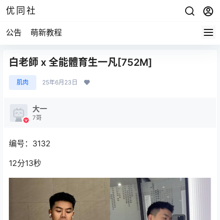
优同社
公告
萌新教程
白老師 x 全能體育生一凡[752M]
肌肉
25年6月23日
大一
7哥
编号：3132
12分13秒