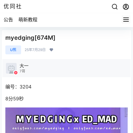
优同社
公告
萌新教程
myedging[674M]
U熊
25年7月29日
大一
7哥
编号：3204
8分59秒