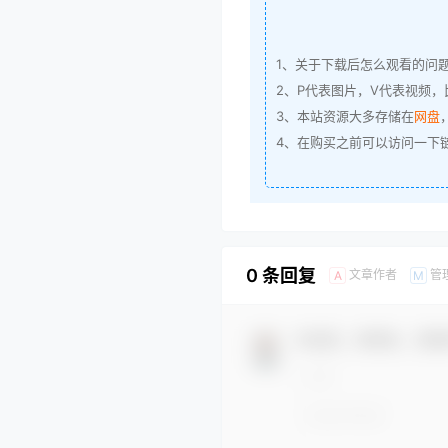
1、关于下载后怎么观看的问
2、P代表图片，V代表视频，比
3、本站资源大多存储在
网盘
4、在购买之前可以访问一下
0 条回复
文章作者
管
A
M
欢迎您，新朋友，感谢