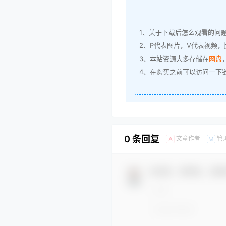
1、关于下载后怎么观看的问
2、P代表图片，V代表视频，比
3、本站资源大多存储在
网盘
4、在购买之前可以访问一下
0 条回复
文章作者
管
A
M
欢迎您，新朋友，感谢