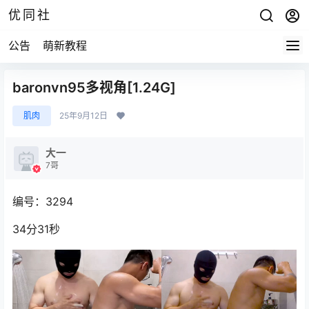
优同社
公告
萌新教程
baronvn95多视角[1.24G]
肌肉
25年9月12日
大一
7哥
编号：3294
34分31秒