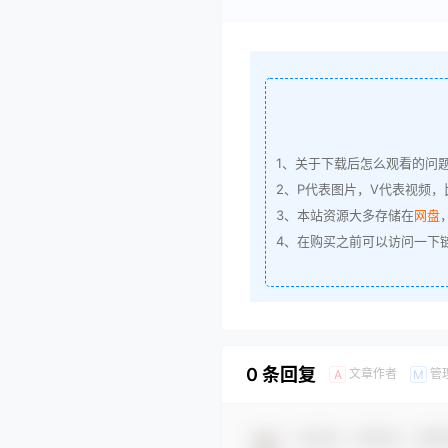
1、关于下载后怎么观看的问
2、P代表图片，V代表视频，比
3、本站资源大多存储在
网盘
4、在购买之前可以访问一下
0 条回复
文章作者
管
A
M
欢迎您，新朋友，感谢