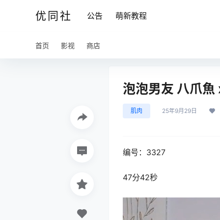
优同社
公告
萌新教程
首页
影视
商店
泡泡男友 八爪魚 x 
肌肉
25年9月29日
编号：3327
47分42秒