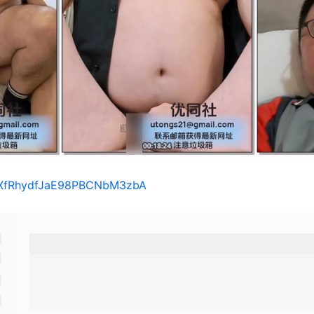
s/1XfRhydfJaE98PBCNbM3zbA