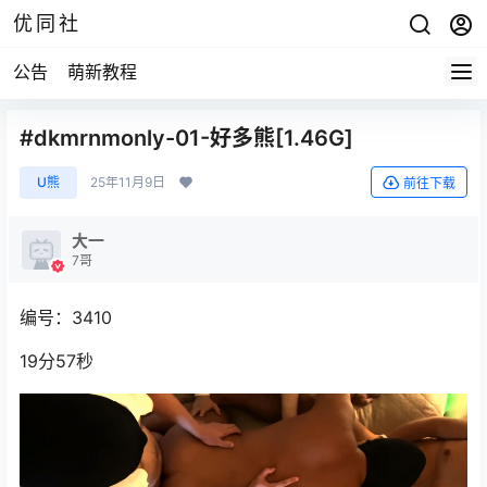
优同社
公告
萌新教程
#dkmrnmonly-01-好多熊[1.46G]
U熊
25年11月9日
前往下载
大一
7哥
编号：3410
19分57秒