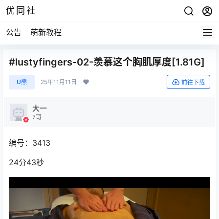
优同社
公告
萌新教程
#lustyfingers-02-羡慕这个胸肌厚度[1.81G]
U熊
25年11月11日
前往下载
大一
7哥
编号：3413
24分43秒