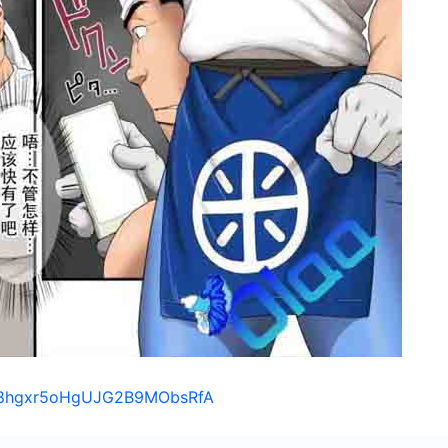
s/18hgxr5oHgUJG2B9MObsRfA