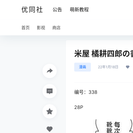
优同社
公告
萌新教程
首页
影视
商店
米屋 橘耕四郎の
漫画
22年1月18日
编号：338
28P