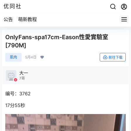
优同社
公告
萌新教程
OnlyFans-spa17cm-Eason性愛實驗室
[790M]
肌肉
5月4日
前往下载
大一
7哥
编号：3762
17分55秒