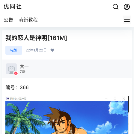
优同社
公告
萌新教程
我的恋人是神明[161M]
电脑
22年1月22日
大一
7哥
编号：366