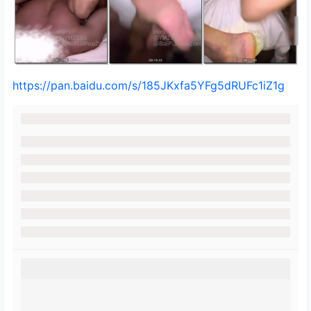
https://pan.baidu.com/s/185JKxfa5YFg5dRUFc1iZ1g