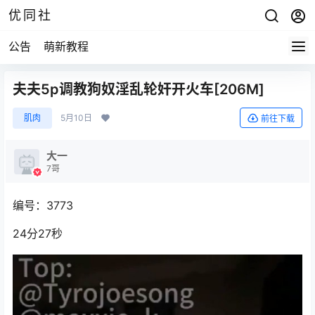
优同社
公告
萌新教程
夫夫5p调教狗奴淫乱轮奸开火车[206M]
肌肉
5月10日
前往下载
大一
7哥
编号：3773
24分27秒