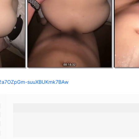
s/12a7OZpGm-suuXBUKmk7BAw