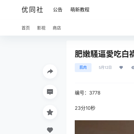
优同社
公告
萌新教程
首页
影视
商店
肥嫩騷逼愛吃白襪[
肌肉
5月12日
编号：3778
23分10秒