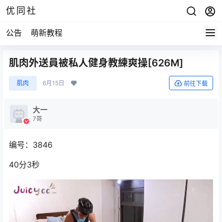
优同社
公告
萌新教程
肌肉外送員被私人健身教練爽操[626M]
肌肉
6月15日
前往下载
大一
7哥
编号：3846
40分3秒