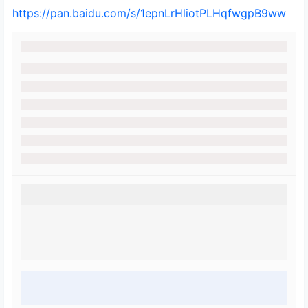
https://pan.baidu.com/s/1epnLrHliotPLHqfwgpB9ww