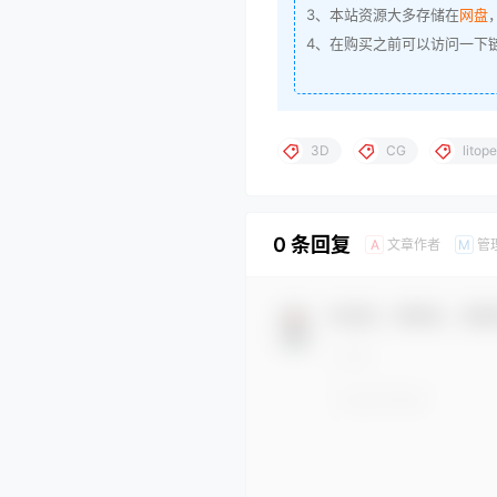
3、本站资源大多存储在
网盘
4、在购买之前可以访问一下
3D
CG
litop
0 条回复
文章作者
管
A
M
欢迎您，新朋友，感谢