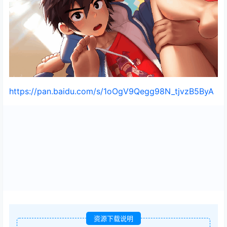
https://pan.baidu.com/s/1oOgV9Qegg98N_tjvzB5ByA
资源下载说明