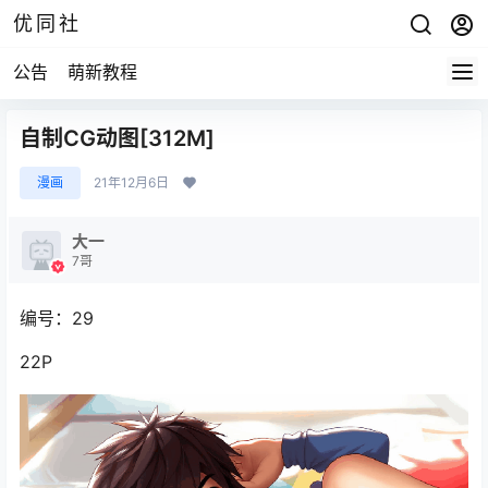
优同社
公告
萌新教程
自制CG动图[312M]
漫画
21年12月6日
大一
7哥
编号：29
22P