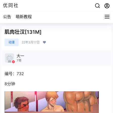
优同社
公告
萌新教程
肌肉壮汉[131M]
动漫
22年3月17日
大一
7哥
编号：732
8分钟