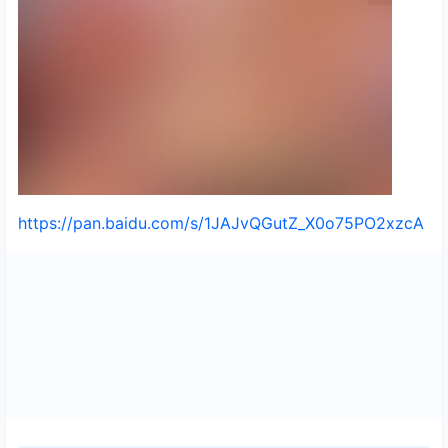
https://pan.baidu.com/s/1JAJvQGutZ_X0o75PO2xzcA