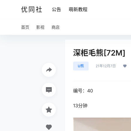
优同社
公告
萌新教程
首页
影视
商店
深柜毛熊[72M]
U熊
21年12月7日
编号：40
13分钟