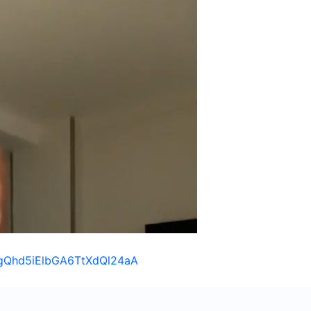
/1gQhd5iElbGA6TtXdQl24aA