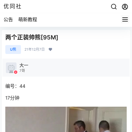
优同社
公告
萌新教程
两个正装帅熊[95M]
U熊
21年12月7日
大一
7哥
编号：44
17分钟