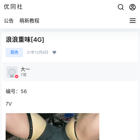
优同社
公告
萌新教程
浪浪重味[4G]
肌肉
21年12月8日
大一
7哥
编号：56
7V