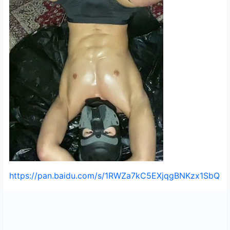
https://pan.baidu.com/s/1RWZa7kC5EXjqgBNKzx1SbQ