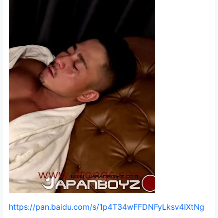
https://pan.baidu.com/s/1p4T34wFFDNFyLksv4IXtNg