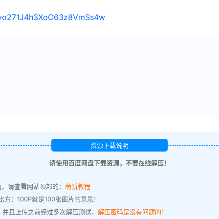
s/1vo271J4h3XoO63z8VmSs4w
资源下载说明
请使用百度网盘下载资源，不要在线解压！
题，请查看网站顶部的：
萌新教程
方：100P就是100张图片的意思！
，并且上传之前经过多次解压测试，
解压密码是没有问题的！