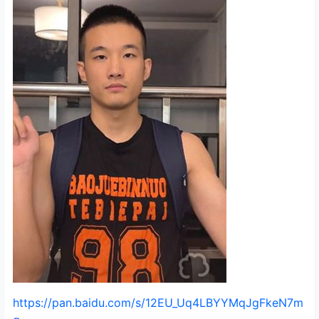
https://pan.baidu.com/s/12EU_Uq4LBYYMqJgFkeN7m