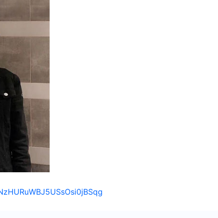
s/1NzHURuWBJ5USsOsi0jBSqg