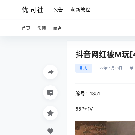
优同社
公告
萌新教程
首页
影视
商店
抖音网红被M玩[4
肌肉
22年12月18日
编号：1351
65P+1V