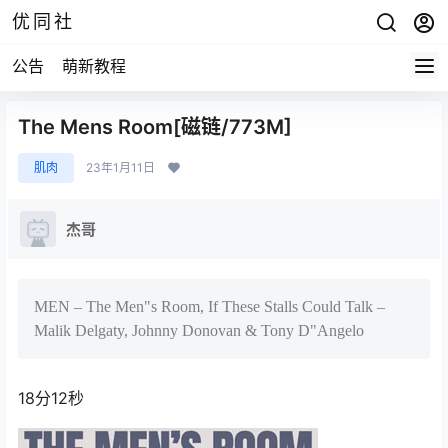
优同社
公告
萌新教程
The Mens Room[磁链/773M]
肌肉
23年1月11日
杰哥
MEN – The Men"s Room, If These Stalls Could Talk –
Malik Delgaty, Johnny Donovan & Tony D"Angelo
18分12秒