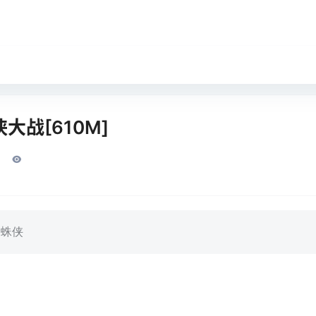
大战[610M]
蜘蛛侠