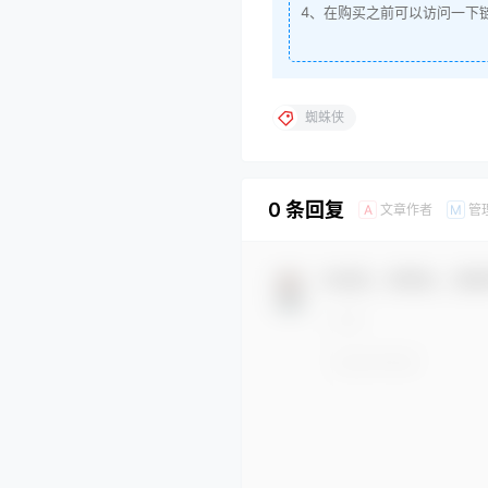
4、在购买之前可以访问一下
蜘蛛侠
0 条回复
文章作者
管
A
M
欢迎您，新朋友，感谢