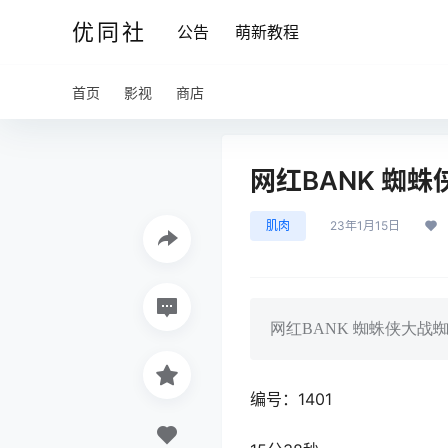
优同社
公告
萌新教程
首页
影视
商店
网红BANK 蜘蛛侠
肌肉
23年1月15日
网红BANK 蜘蛛侠大战
编号：1401