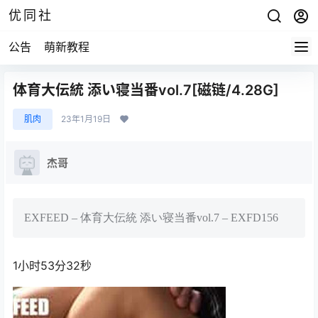
优同社
公告
萌新教程
体育大伝統 添い寝当番vol.7[磁链/4.28G]
肌肉
23年1月19日
杰哥
EXFEED – 体育大伝統 添い寝当番vol.7 – EXFD156
1小时53分32秒