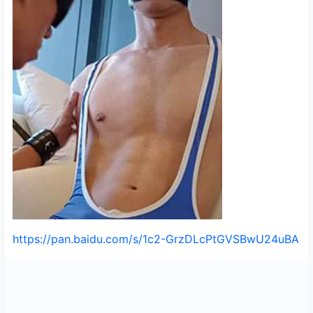
https://pan.baidu.com/s/1c2-GrzDLcPtGVSBwU24uBA