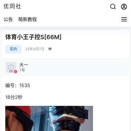
优同社
公告
萌新教程
体育小王子控S[66M]
肌肉
23年4月7日
大一
7哥
编号：1535
18分2秒