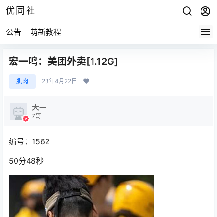
优同社
公告
萌新教程
宏一鸣：美团外卖[1.12G]
肌肉
23年4月22日
大一
7哥
编号：1562
50分48秒