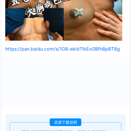
https://pan.baidu.com/s/1O8-ekldTlkEo0BfhBpBT8g
资源下载说明