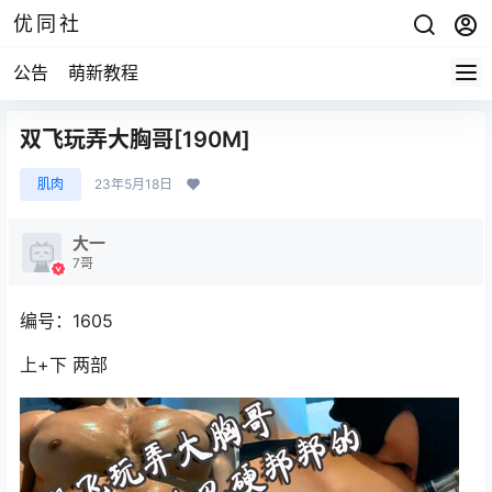
优同社
公告
萌新教程
双飞玩弄大胸哥[190M]
肌肉
23年5月18日
大一
7哥
编号：1605
上+下 两部