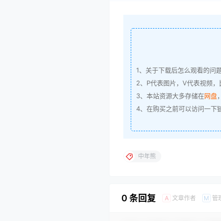
1、关于下载后怎么观看的问
2、P代表图片，V代表视频，比
3、本站资源大多存储在
网盘
4、在购买之前可以访问一下
中年熊
0 条回复
文章作者
管
A
M