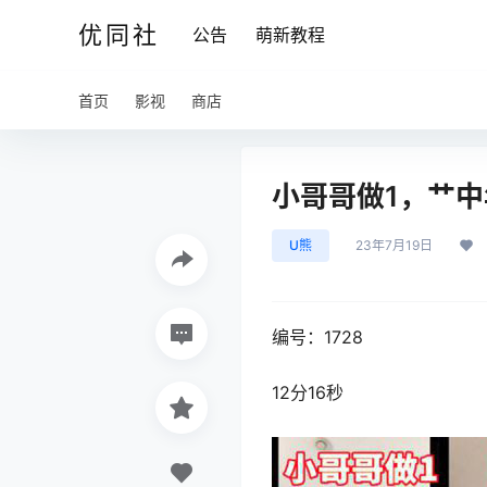
优同社
公告
萌新教程
首页
影视
商店
小哥哥做1，艹中年
U熊
23年7月19日
编号：1728
12分16秒