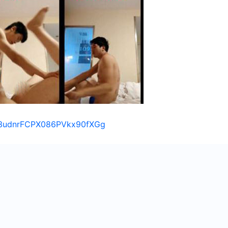
s/13udnrFCPX086PVkx90fXGg