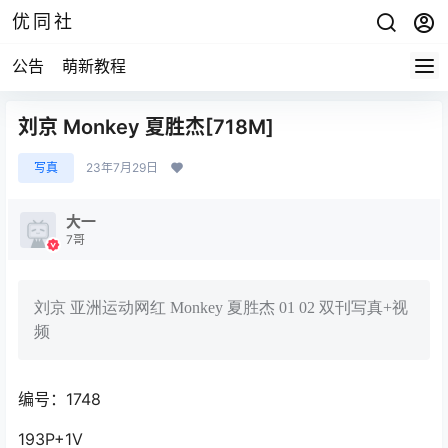
优同社
公告
萌新教程
刘京 Monkey 夏胜杰[718M]
写真
23年7月29日
大一
7哥
刘京 亚洲运动网红 Monkey 夏胜杰 01 02 双刊写真+视
频
编号：1748
193P+1V