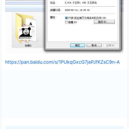
https://pan.baidu.com/s/1PUkqGxcG7jePJfKZsC9n-A