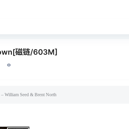
Clown[磁链/603M]
– William Seed & Brent North