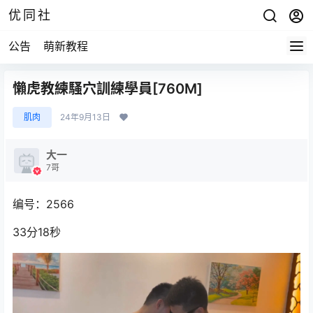
优同社
公告
萌新教程
懶虎教練騷穴訓練學員[760M]
肌肉
24年9月13日
大一
7哥
编号：2566
33分18秒