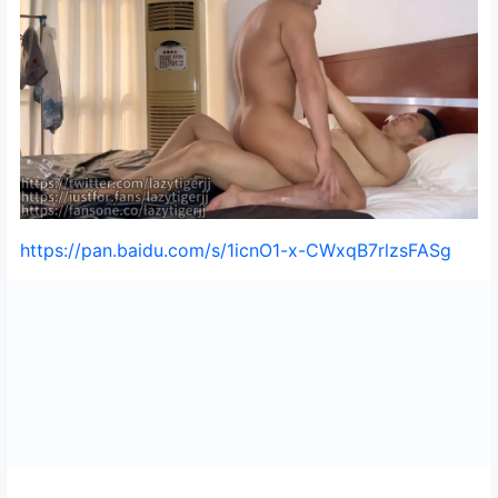
https://pan.baidu.com/s/1icnO1-x-CWxqB7rlzsFASg